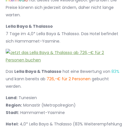
I
n
t
e
r
m
e
d
i
a
hat dieses tolle Reiseangebot gefunden. Die
Preise könenn sich jederzeit ändern, daher nicht lange
warten.
Lella Baya & Thalasso
7 Tage im 4,0* Lella Baya & Thalasso. Das Hotel befindet
sich Hammamet-Yasmine.
Das
Lella Baya & Thalasso
hat eine Bewertung von
83%
und kann bereits ab
726,-€ für 2 Personen
gebucht
werden.
Land:
Tunesien
Region:
Monastir (Metropolregion)
Stadt:
Hammamet-Yasmine
Hotel:
4,0* Lella Baya & Thalasso (83% Weiterempfehlung