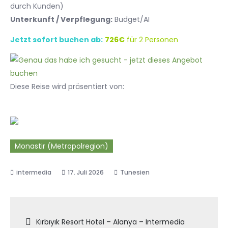
durch Kunden)
Unterkunft / Verpflegung:
Budget/AI
Jetzt sofort buchen ab:
726€
für 2 Personen
Diese Reise wird präsentiert von:
Monastir (Metropolregion)
17. Juli 2026
Tunesien
Beitragsnavigation
Kırbıyık Resort Hotel – Alanya – Intermedia