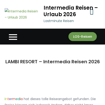
Skip
Intermedia Reisen –
to
Urlaub 2026
content
Lastminute Reisen
LOS-Reisen
LAMBI RESORT – Intermedia Reisen 2026
I
n
t
e
r
m
e
d
i
a
hat dieses tolle Reiseangebot gefunden. Die