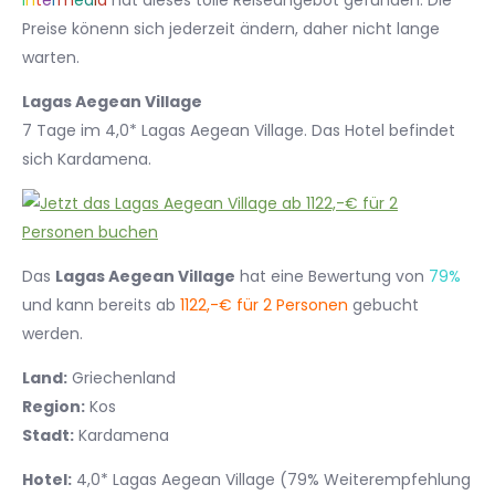
I
n
t
e
r
m
e
d
i
a
hat dieses tolle Reiseangebot gefunden. Die
Preise könenn sich jederzeit ändern, daher nicht lange
warten.
Lagas Aegean Village
7 Tage im 4,0* Lagas Aegean Village. Das Hotel befindet
sich Kardamena.
Das
Lagas Aegean Village
hat eine Bewertung von
79%
und kann bereits ab
1122,-€ für 2 Personen
gebucht
werden.
Land:
Griechenland
Region:
Kos
Stadt:
Kardamena
Hotel:
4,0* Lagas Aegean Village (79% Weiterempfehlung