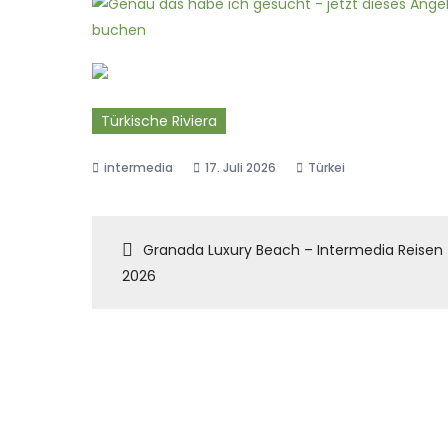
Türkische Riviera
17. Juli 2026
Türkei
Beitragsnaviga
Granada Luxury Beach – Intermedia Reisen
2026