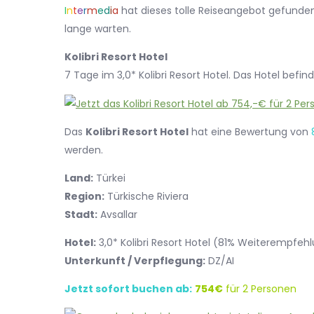
I
n
t
e
r
m
e
d
i
a
hat dieses tolle Reiseangebot gefunden.
lange warten.
Kolibri Resort Hotel
7 Tage im 3,0* Kolibri Resort Hotel. Das Hotel befind
Das
Kolibri Resort Hotel
hat eine Bewertung von
werden.
Land:
Türkei
Region:
Türkische Riviera
Stadt:
Avsallar
Hotel:
3,0* Kolibri Resort Hotel (81% Weiterempfe
Unterkunft / Verpflegung:
DZ/AI
Jetzt sofort buchen ab:
754€
für 2 Personen