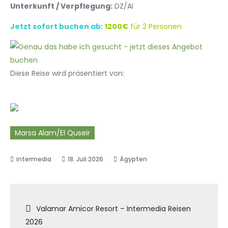
Unterkunft / Verpflegung:
DZ/AI
Jetzt sofort buchen ab:
1200€
für 2 Personen
Diese Reise wird präsentiert von:
Marsa Alam/El Quseir
18. Juli 2026
Ägypten
Beitragsnavigation
Valamar Amicor Resort – Intermedia Reisen
2026