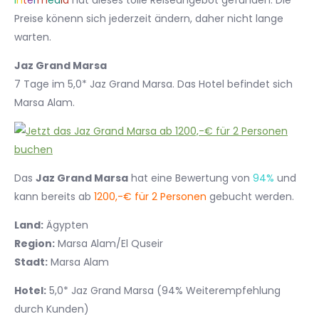
I
n
t
e
r
m
e
d
i
a
hat dieses tolle Reiseangebot gefunden. Die
Preise könenn sich jederzeit ändern, daher nicht lange
warten.
Jaz Grand Marsa
7 Tage im 5,0* Jaz Grand Marsa. Das Hotel befindet sich
Marsa Alam.
Das
Jaz Grand Marsa
hat eine Bewertung von
94%
und
kann bereits ab
1200,-€ für 2 Personen
gebucht werden.
Land:
Ägypten
Region:
Marsa Alam/El Quseir
Stadt:
Marsa Alam
Hotel:
5,0* Jaz Grand Marsa (94% Weiterempfehlung
durch Kunden)