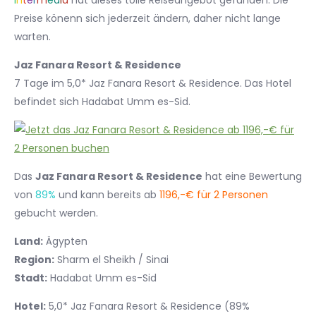
I
n
t
e
r
m
e
d
i
a
hat dieses tolle Reiseangebot gefunden. Die
Preise könenn sich jederzeit ändern, daher nicht lange
warten.
Jaz Fanara Resort & Residence
7 Tage im 5,0* Jaz Fanara Resort & Residence. Das Hotel
befindet sich Hadabat Umm es-Sid.
Das
Jaz Fanara Resort & Residence
hat eine Bewertung
von
89%
und kann bereits ab
1196,-€ für 2 Personen
gebucht werden.
Land:
Ägypten
Region:
Sharm el Sheikh / Sinai
Stadt:
Hadabat Umm es-Sid
Hotel:
5,0* Jaz Fanara Resort & Residence (89%