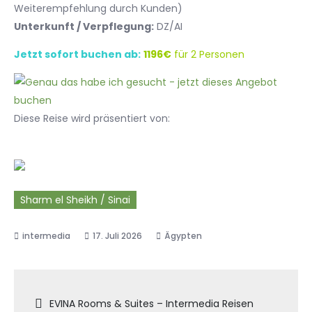
Weiterempfehlung durch Kunden)
Unterkunft / Verpflegung:
DZ/AI
Jetzt sofort buchen ab:
1196€
für 2 Personen
Diese Reise wird präsentiert von:
Sharm el Sheikh / Sinai
17. Juli 2026
Ägypten
Beitragsnavigation
EVINA Rooms & Suites – Intermedia Reisen