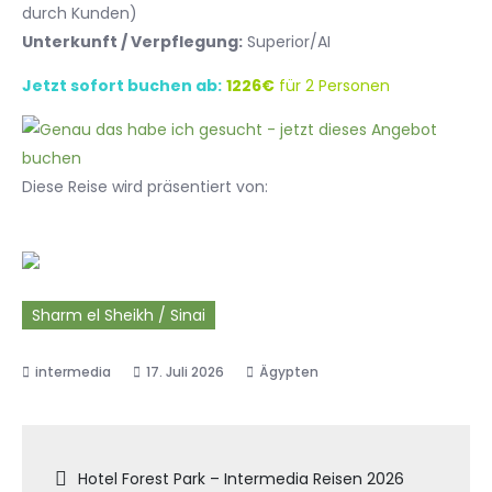
durch Kunden)
Unterkunft / Verpflegung:
Superior/AI
Jetzt sofort buchen ab:
1226€
für 2 Personen
Diese Reise wird präsentiert von:
Sharm el Sheikh / Sinai
17. Juli 2026
Ägypten
Beitragsnavigation
Hotel Forest Park – Intermedia Reisen 2026