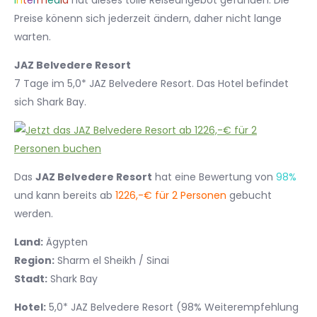
I
n
t
e
r
m
e
d
i
a
hat dieses tolle Reiseangebot gefunden. Die
Preise könenn sich jederzeit ändern, daher nicht lange
warten.
JAZ Belvedere Resort
7 Tage im 5,0* JAZ Belvedere Resort. Das Hotel befindet
sich Shark Bay.
Das
JAZ Belvedere Resort
hat eine Bewertung von
98%
und kann bereits ab
1226,-€ für 2 Personen
gebucht
werden.
Land:
Ägypten
Region:
Sharm el Sheikh / Sinai
Stadt:
Shark Bay
Hotel:
5,0* JAZ Belvedere Resort (98% Weiterempfehlung