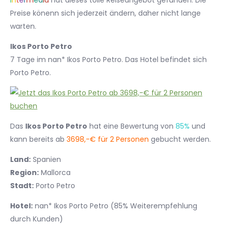
I
n
t
e
r
m
e
d
i
a
hat dieses tolle Reiseangebot gefunden. Die
Preise könenn sich jederzeit ändern, daher nicht lange
warten.
Ikos Porto Petro
7 Tage im nan* Ikos Porto Petro. Das Hotel befindet sich
Porto Petro.
Das
Ikos Porto Petro
hat eine Bewertung von
85%
und
kann bereits ab
3698,-€ für 2 Personen
gebucht werden.
Land:
Spanien
Region:
Mallorca
Stadt:
Porto Petro
Hotel:
nan* Ikos Porto Petro (85% Weiterempfehlung
durch Kunden)