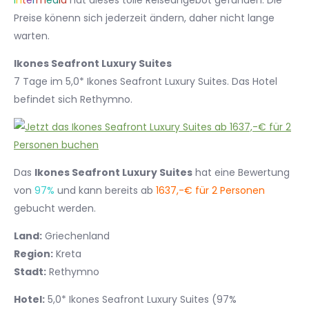
I
n
t
e
r
m
e
d
i
a
hat dieses tolle Reiseangebot gefunden. Die
Preise könenn sich jederzeit ändern, daher nicht lange
warten.
Ikones Seafront Luxury Suites
7 Tage im 5,0* Ikones Seafront Luxury Suites. Das Hotel
befindet sich Rethymno.
Das
Ikones Seafront Luxury Suites
hat eine Bewertung
von
97%
und kann bereits ab
1637,-€ für 2 Personen
gebucht werden.
Land:
Griechenland
Region:
Kreta
Stadt:
Rethymno
Hotel:
5,0* Ikones Seafront Luxury Suites (97%