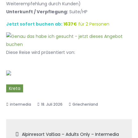
Weiterempfehlung durch Kunden)
Unterkunft / Verpflegung:
Suite/HP
Jetzt sofort buchen ab:
1637€
für 2 Personen
Diese Reise wird präsentiert von:
Kreta
18. Juli 2026
Griechenland
Beitragsnavigation
Alpinresort ValSaa – Adults Only – Intermedia