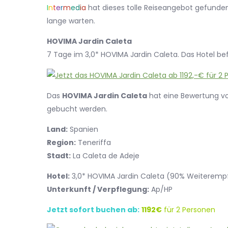
I
n
t
e
r
m
e
d
i
a
hat dieses tolle Reiseangebot gefunden.
lange warten.
HOVIMA Jardin Caleta
7 Tage im 3,0* HOVIMA Jardin Caleta. Das Hotel bef
Das
HOVIMA Jardin Caleta
hat eine Bewertung 
gebucht werden.
Land:
Spanien
Region:
Teneriffa
Stadt:
La Caleta de Adeje
Hotel:
3,0* HOVIMA Jardin Caleta (90% Weiteremp
Unterkunft / Verpflegung:
Ap/HP
Jetzt sofort buchen ab:
1192€
für 2 Personen