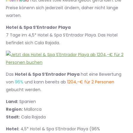
I
n
t
e
r
m
e
d
i
a
hat dieses tolle Reiseangebot gefunden. Die
Preise könenn sich jederzeit ändern, daher nicht lange
warten.
Hotel & Spa S’Entrador Playa
7 Tage im 4,5* Hotel & Spa S’Entrador Playa. Das Hotel
befindet sich Cala Rajada.
Das
Hotel & Spa S’Entrador Playa
hat eine Bewertung
von
96%
und kann bereits ab
1204,-€ für 2 Personen
gebucht werden.
Land:
Spanien
Region:
Mallorca
Stadt:
Cala Rajada
Hotel:
4,5* Hotel & Spa S’Entrador Playa (96%