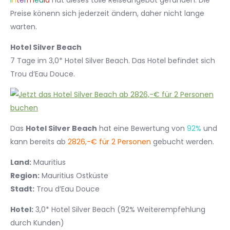
I
n
t
e
r
m
e
d
i
a
hat dieses tolle Reiseangebot gefunden. Die
Preise könenn sich jederzeit ändern, daher nicht lange
warten.
Hotel Silver Beach
7 Tage im 3,0* Hotel Silver Beach. Das Hotel befindet sich
Trou d’Eau Douce.
Das
Hotel Silver Beach
hat eine Bewertung von
92%
und
kann bereits ab
2826,-€ für 2 Personen
gebucht werden.
Land:
Mauritius
Region:
Mauritius Ostküste
Stadt:
Trou d’Eau Douce
Hotel:
3,0* Hotel Silver Beach (92% Weiterempfehlung
durch Kunden)