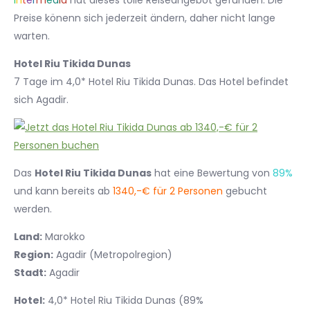
I
n
t
e
r
m
e
d
i
a
hat dieses tolle Reiseangebot gefunden. Die
Preise könenn sich jederzeit ändern, daher nicht lange
warten.
Hotel Riu Tikida Dunas
7 Tage im 4,0* Hotel Riu Tikida Dunas. Das Hotel befindet
sich Agadir.
Das
Hotel Riu Tikida Dunas
hat eine Bewertung von
89%
und kann bereits ab
1340,-€ für 2 Personen
gebucht
werden.
Land:
Marokko
Region:
Agadir (Metropolregion)
Stadt:
Agadir
Hotel:
4,0* Hotel Riu Tikida Dunas (89%