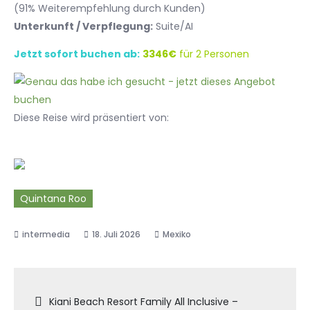
(91% Weiterempfehlung durch Kunden)
Unterkunft / Verpflegung:
Suite/AI
Jetzt sofort buchen ab:
3346€
für 2 Personen
Diese Reise wird präsentiert von:
Quintana Roo
18. Juli 2026
Mexiko
Beitragsnavigation
Kiani Beach Resort Family All Inclusive –