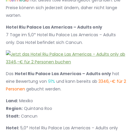
I
n
t
e
r
m
e
d
i
a
hat dieses tolle Reiseangebot gefunden. Die
Preise könenn sich jederzeit ändern, daher nicht lange
warten.
Hotel Riu Palace Las Americas – Adults only
7 Tage im 5,0* Hotel Riu Palace Las Americas – Adults
only. Das Hotel befindet sich Cancun.
Das
Hotel Riu Palace Las Americas – Adults only
hat
eine Bewertung von
91%
und kann bereits ab
3346,-€ für 2
Personen
gebucht werden.
Land:
Mexiko
Region:
Quintana Roo
Stadt:
Cancun
Hotel:
5,0* Hotel Riu Palace Las Americas – Adults only