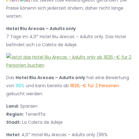
I
n
t
e
r
m
e
d
i
a
hat dieses tolle Reiseangebot gefunden. Die
Preise könenn sich jederzeit ändern, daher nicht lange
warten.
Hotel Riu Arecas – Adults only
7 Tage im 4,0* Hotel Riu Arecas – Adults only. Das Hotel
befindet sich La Caleta de Adeje.
Das
Hotel Riu Arecas – Adults only
hat eine Bewertung
von
96%
und kann bereits ab
1826,-€ für 2 Personen
gebucht werden.
Land:
Spanien
Region:
Teneriffa
Stadt:
La Caleta de Adeje
Hotel:
4,0* Hotel Riu Arecas – Adults only (96%