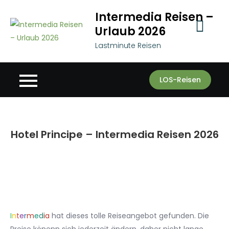
Skip
Intermedia Reisen –
to
Urlaub 2026
content
Lastminute Reisen
LOS-Reisen
Hotel Principe – Intermedia Reisen 2026
I
n
t
e
r
m
e
d
i
a
hat dieses tolle Reiseangebot gefunden. Die