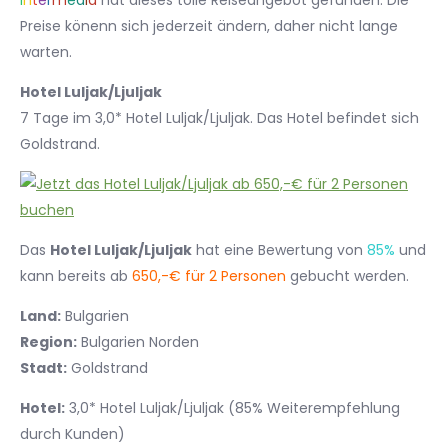
I
n
t
e
r
m
e
d
i
a
hat dieses tolle Reiseangebot gefunden. Die
Preise könenn sich jederzeit ändern, daher nicht lange
warten.
Hotel Luljak/Ljuljak
7 Tage im 3,0* Hotel Luljak/Ljuljak. Das Hotel befindet sich
Goldstrand.
Das
Hotel Luljak/Ljuljak
hat eine Bewertung von
85%
und
kann bereits ab
650,-€ für 2 Personen
gebucht werden.
Land:
Bulgarien
Region:
Bulgarien Norden
Stadt:
Goldstrand
Hotel:
3,0* Hotel Luljak/Ljuljak (85% Weiterempfehlung
durch Kunden)