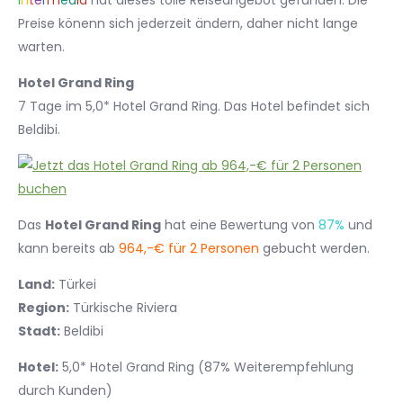
I
n
t
e
r
m
e
d
i
a
hat dieses tolle Reiseangebot gefunden. Die
Preise könenn sich jederzeit ändern, daher nicht lange
warten.
Hotel Grand Ring
7 Tage im 5,0* Hotel Grand Ring. Das Hotel befindet sich
Beldibi.
Das
Hotel Grand Ring
hat eine Bewertung von
87%
und
kann bereits ab
964,-€ für 2 Personen
gebucht werden.
Land:
Türkei
Region:
Türkische Riviera
Stadt:
Beldibi
Hotel:
5,0* Hotel Grand Ring (87% Weiterempfehlung
durch Kunden)