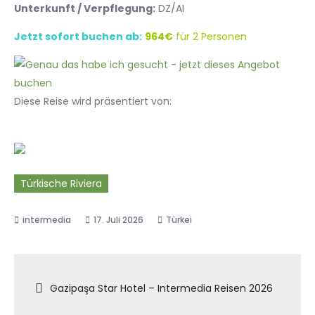
Unterkunft / Verpflegung:
DZ/AI
Jetzt sofort buchen ab:
964€
für 2 Personen
Diese Reise wird präsentiert von:
Türkische Riviera
17. Juli 2026
Türkei
Beitragsnavigation
Gazipaşa Star Hotel – Intermedia Reisen 2026