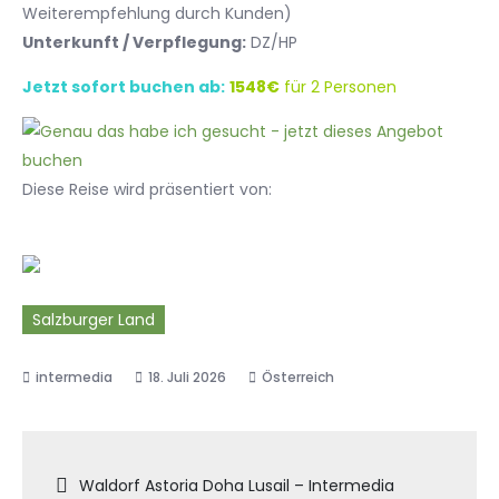
Weiterempfehlung durch Kunden)
Unterkunft / Verpflegung:
DZ/HP
Jetzt sofort buchen ab:
1548€
für 2 Personen
Diese Reise wird präsentiert von:
Salzburger Land
18. Juli 2026
Österreich
Beitragsnavigation
Waldorf Astoria Doha Lusail – Intermedia