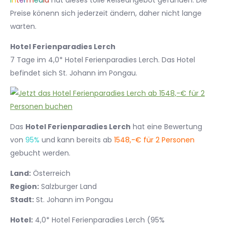
I
n
t
e
r
m
e
d
i
a
hat dieses tolle Reiseangebot gefunden. Die
Preise könenn sich jederzeit ändern, daher nicht lange
warten.
Hotel Ferienparadies Lerch
7 Tage im 4,0* Hotel Ferienparadies Lerch. Das Hotel
befindet sich St. Johann im Pongau.
Das
Hotel Ferienparadies Lerch
hat eine Bewertung
von
95%
und kann bereits ab
1548,-€ für 2 Personen
gebucht werden.
Land:
Österreich
Region:
Salzburger Land
Stadt:
St. Johann im Pongau
Hotel:
4,0* Hotel Ferienparadies Lerch (95%