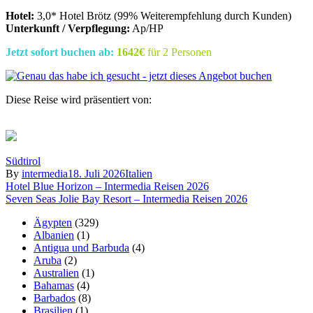
Hotel:
3,0* Hotel Brötz (99% Weiterempfehlung durch Kunden)
Unterkunft / Verpflegung:
Ap/HP
Jetzt sofort buchen ab:
1642€
für 2 Personen
Diese Reise wird präsentiert von:
Südtirol
By
intermedia
18. Juli 2026
Italien
Beitragsnavigation
Hotel Blue Horizon – Intermedia Reisen 2026
Seven Seas Jolie Bay Resort – Intermedia Reisen 2026
Ägypten
(329)
Albanien
(1)
Antigua und Barbuda
(4)
Aruba
(2)
Australien
(1)
Bahamas
(4)
Barbados
(8)
Brasilien
(1)