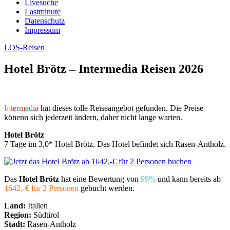
Livesuche
Lastminute
Datenschutz
Impressum
LOS-Reisen
Hotel Brötz – Intermedia Reisen 2026
I
n
t
e
r
m
e
d
i
a
hat dieses tolle Reiseangebot gefunden. Die Preise
könenn sich jederzeit ändern, daher nicht lange warten.
Hotel Brötz
7 Tage im 3,0* Hotel Brötz. Das Hotel befindet sich Rasen-Antholz.
Das
Hotel Brötz
hat eine Bewertung von
99%
und kann bereits ab
1642,-€ für 2 Personen
gebucht werden.
Land:
Italien
Region:
Südtirol
Stadt:
Rasen-Antholz