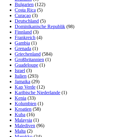
Bulgarien
(122)
Costa Rica
(5)
Curaçao
(3)
Deutschland
(5)
Dominikanische Republik
(98)
Finnland
(3)
Frankreich
(4)
Gambia
(1)
Grenada
(1)
Griechenland
(584)
Großbritannien
(1)
Guadeloupe
(1)
Israel
(3)
Italien
(293)
Jamaika
(29)
Kap Verde
(12)
Karibische Niederlande
(1)
Kenia
(33)
Kolumbien
(1)
Kroatien
(58)
Kuba
(16)
Malaysia
(1)
Malediven
(96)
Malta
(2)
Marokko
(24)