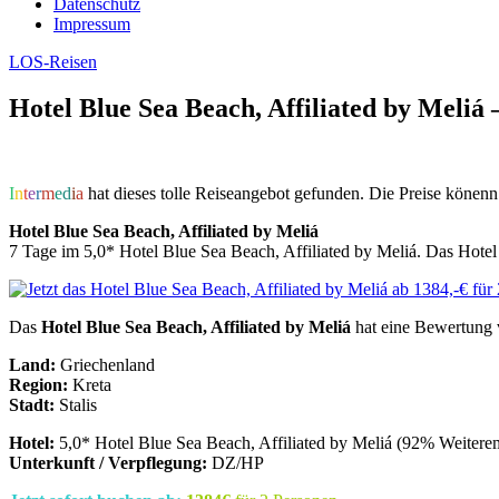
Datenschutz
Impressum
LOS-Reisen
Hotel Blue Sea Beach, Affiliated by Meliá
I
n
t
e
r
m
e
d
i
a
hat dieses tolle Reiseangebot gefunden. Die Preise könenn 
Hotel Blue Sea Beach, Affiliated by Meliá
7 Tage im 5,0* Hotel Blue Sea Beach, Affiliated by Meliá. Das Hotel b
Das
Hotel Blue Sea Beach, Affiliated by Meliá
hat eine Bewertung
Land:
Griechenland
Region:
Kreta
Stadt:
Stalis
Hotel:
5,0* Hotel Blue Sea Beach, Affiliated by Meliá (92% Weiter
Unterkunft / Verpflegung:
DZ/HP