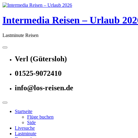
Skip
to
content
Intermedia Reisen – Urlaub 202
Lastminute Reisen
Verl (Gütersloh)
01525-9072410
info@los-reisen.de
Startseite
Flüge buchen
Side
Livesuche
Lastminute