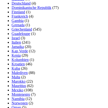
Deutschland
(4)
Dominikanische Republik
(77)
Finnland
(1)
Frankreich
(4)
Gambia
(1)
Grenada
(1)
Griechenland
(545)
Guadeloupe
(1)
Israel
(3)
Italien
(241)
Jamaika
(20)
Kap Verde
(12)
Kenia
(29)
Kolumbien
(1)
Kroatien
(46)
Kuba
(26)
Malediven
(88)
Malta
(2)
Marokko
(22)
Mauritius
(62)
Mexiko
(108)
Montenegro
(7)
Namibia
(12)
Norwegen
(2)
Oman
(5)