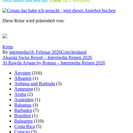
Jetzt sofort buchen ab:
1384€
für 2 Personen
Diese Reise wird präsentiert von:
Kreta
By
intermedia
18. Februar 2026
Griechenland
Beitragsnavigation
Akassia Swiss Resort – Intermedia Reisen 2026
Al Rawda Arjaan by Rotana – Intermedia Reisen 2026
Ägypten
(316)
Albanien
(1)
Antigua und Barbuda
(3)
Armenien
(1)
Aruba
(2)
Australien
(1)
Bahamas
(3)
Barbados
(7)
Brasilien
(1)
Bulgarien
(110)
Costa Rica
(5)
Curaçao
(3)