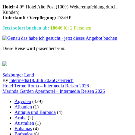
Hotel:
4,0* Hotel Alte Post (100% Weiterempfehlung durch
Kunden)
Unterkunft / Verpflegung:
DZ/HP
Jetzt sofort buchen ab:
1864€
für 2 Personen
Diese Reise wird präsentiert von:
Salzburger Land
By
intermedia
18. Juli 2026
Österreich
Beitragsnavigation
Hotel Terme Roma – Intermedia Reisen 2026
Marinda Garden Aparthotel – Intermedia Reisen 2026
Ägypten
(329)
Albanien
(1)
Antigua und Barbuda
(4)
Aruba
(2)
Australien
(1)
Bahamas
(4)
Barbados
(8)