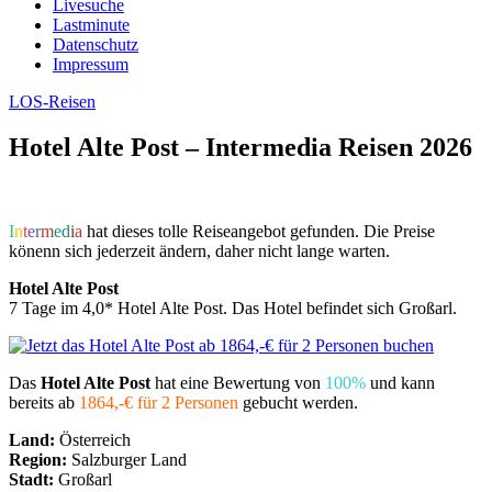
Livesuche
Lastminute
Datenschutz
Impressum
LOS-Reisen
Hotel Alte Post – Intermedia Reisen 2026
I
n
t
e
r
m
e
d
i
a
hat dieses tolle Reiseangebot gefunden. Die Preise
könenn sich jederzeit ändern, daher nicht lange warten.
Hotel Alte Post
7 Tage im 4,0* Hotel Alte Post. Das Hotel befindet sich Großarl.
Das
Hotel Alte Post
hat eine Bewertung von
100%
und kann
bereits ab
1864,-€ für 2 Personen
gebucht werden.
Land:
Österreich
Region:
Salzburger Land
Stadt:
Großarl