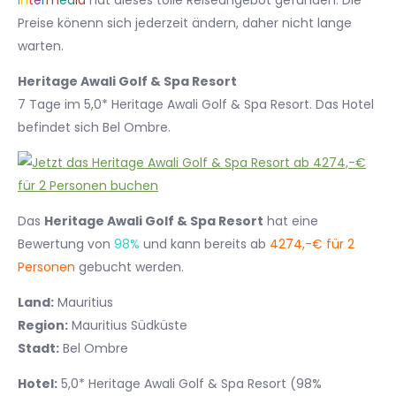
I
n
t
e
r
m
e
d
i
a
hat dieses tolle Reiseangebot gefunden. Die
Preise könenn sich jederzeit ändern, daher nicht lange
warten.
Heritage Awali Golf & Spa Resort
7 Tage im 5,0* Heritage Awali Golf & Spa Resort. Das Hotel
befindet sich Bel Ombre.
Das
Heritage Awali Golf & Spa Resort
hat eine
Bewertung von
98%
und kann bereits ab
4274,-€ für 2
Personen
gebucht werden.
Land:
Mauritius
Region:
Mauritius Südküste
Stadt:
Bel Ombre
Hotel:
5,0* Heritage Awali Golf & Spa Resort (98%