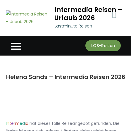
Skip
Intermedia Reisen –
to
Urlaub 2026
content
Lastminute Reisen
LOS-Reisen
Helena Sands – Intermedia Reisen 2026
I
n
t
e
r
m
e
d
i
a
hat dieses tolle Reiseangebot gefunden. Die