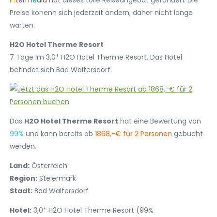
I
n
t
e
r
m
e
d
i
a
hat dieses tolle Reiseangebot gefunden. Die
Preise könenn sich jederzeit ändern, daher nicht lange
warten.
H2O Hotel Therme Resort
7 Tage im 3,0* H2O Hotel Therme Resort. Das Hotel
befindet sich Bad Waltersdorf.
Das
H2O Hotel Therme Resort
hat eine Bewertung von
99%
und kann bereits ab
1868,-€ für 2 Personen
gebucht
werden.
Land:
Österreich
Region:
Steiermark
Stadt:
Bad Waltersdorf
Hotel:
3,0* H2O Hotel Therme Resort (99%