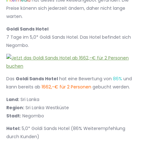
I
n
t
e
r
m
e
d
i
a
hat dieses tolle Reiseangebot gefunden. Die
Preise könenn sich jederzeit ändern, daher nicht lange
warten.
Goldi Sands Hotel
7 Tage im 5,0* Goldi Sands Hotel. Das Hotel befindet sich
Negombo.
Das
Goldi Sands Hotel
hat eine Bewertung von
86%
und
kann bereits ab
1662,-€ für 2 Personen
gebucht werden.
Land:
Sri Lanka
Region:
Sri Lanka Westküste
Stadt:
Negombo
Hotel:
5,0* Goldi Sands Hotel (86% Weiterempfehlung
durch Kunden)