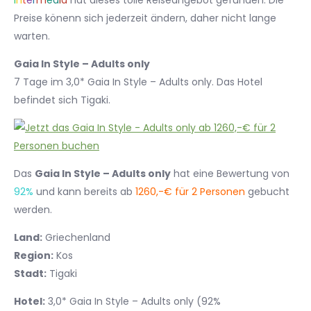
I
n
t
e
r
m
e
d
i
a
hat dieses tolle Reiseangebot gefunden. Die
Preise könenn sich jederzeit ändern, daher nicht lange
warten.
Gaia In Style – Adults only
7 Tage im 3,0* Gaia In Style – Adults only. Das Hotel
befindet sich Tigaki.
Das
Gaia In Style – Adults only
hat eine Bewertung von
92%
und kann bereits ab
1260,-€ für 2 Personen
gebucht
werden.
Land:
Griechenland
Region:
Kos
Stadt:
Tigaki
Hotel:
3,0* Gaia In Style – Adults only (92%