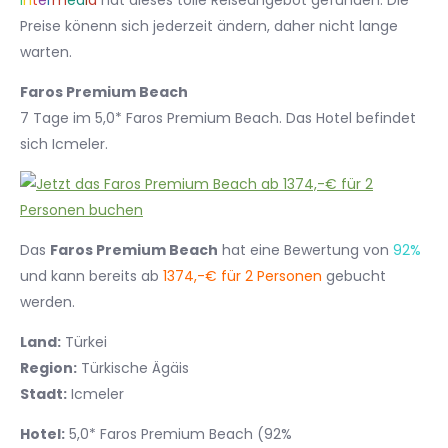
I
n
t
e
r
m
e
d
i
a
hat dieses tolle Reiseangebot gefunden. Die
Preise könenn sich jederzeit ändern, daher nicht lange
warten.
Faros Premium Beach
7 Tage im 5,0* Faros Premium Beach. Das Hotel befindet
sich Icmeler.
Das
Faros Premium Beach
hat eine Bewertung von
92%
und kann bereits ab
1374,-€ für 2 Personen
gebucht
werden.
Land:
Türkei
Region:
Türkische Ägäis
Stadt:
Icmeler
Hotel:
5,0* Faros Premium Beach (92%