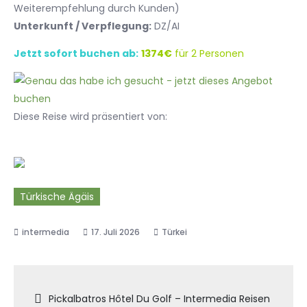
Weiterempfehlung durch Kunden)
Unterkunft / Verpflegung:
DZ/AI
Jetzt sofort buchen ab:
1374€
für 2 Personen
Diese Reise wird präsentiert von:
Türkische Ägäis
17. Juli 2026
Türkei
Beitragsnavigation
Pickalbatros Hôtel Du Golf – Intermedia Reisen