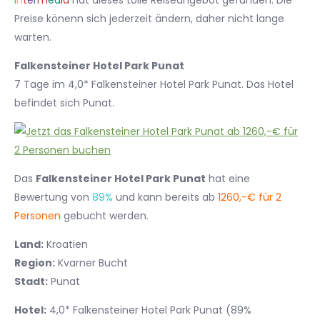
I
n
t
e
r
m
e
d
i
a
hat dieses tolle Reiseangebot gefunden. Die
Preise könenn sich jederzeit ändern, daher nicht lange
warten.
Falkensteiner Hotel Park Punat
7 Tage im 4,0* Falkensteiner Hotel Park Punat. Das Hotel
befindet sich Punat.
Das
Falkensteiner Hotel Park Punat
hat eine
Bewertung von
89%
und kann bereits ab
1260,-€ für 2
Personen
gebucht werden.
Land:
Kroatien
Region:
Kvarner Bucht
Stadt:
Punat
Hotel:
4,0* Falkensteiner Hotel Park Punat (89%