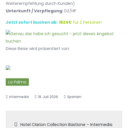
Weiterempfehlung durch Kunden)
Unterkunft / Verpflegung:
DZ/HP
Jetzt sofort buchen ab:
1624€
für 2 Personen
Diese Reise wird präsentiert von:
La Palma
18. Juli 2026
Spanien
Beitragsnavigation
Hotel Clarion Collection Bastione – Intermedia