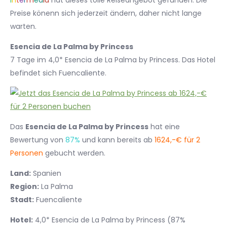
I
n
t
e
r
m
e
d
i
a
hat dieses tolle Reiseangebot gefunden. Die
Preise könenn sich jederzeit ändern, daher nicht lange
warten.
Esencia de La Palma by Princess
7 Tage im 4,0* Esencia de La Palma by Princess. Das Hotel
befindet sich Fuencaliente.
Das
Esencia de La Palma by Princess
hat eine
Bewertung von
87%
und kann bereits ab
1624,-€ für 2
Personen
gebucht werden.
Land:
Spanien
Region:
La Palma
Stadt:
Fuencaliente
Hotel:
4,0* Esencia de La Palma by Princess (87%