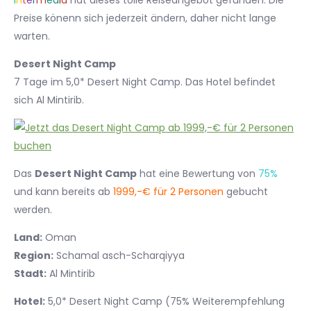
I
n
t
e
r
m
e
d
i
a
hat dieses tolle Reiseangebot gefunden. Die
Preise könenn sich jederzeit ändern, daher nicht lange
warten.
Desert Night Camp
7 Tage im 5,0* Desert Night Camp. Das Hotel befindet
sich Al Mintirib.
Das
Desert Night Camp
hat eine Bewertung von
75%
und kann bereits ab
1999,-€ für 2 Personen
gebucht
werden.
Land:
Oman
Region:
Schamal asch-Scharqiyya
Stadt:
Al Mintirib
Hotel:
5,0* Desert Night Camp (75% Weiterempfehlung