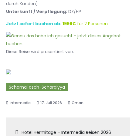
durch Kunden)
Unterkunft / Verpflegung:
DZ/HP
Jetzt sofort buchen ab:
1999€
für 2 Personen
Diese Reise wird präsentiert von:
Schamal asch-Scharqiyya
17. Juli 2026
Oman
Beitragsnavigation
Hotel Hermitage – Intermedia Reisen 2026