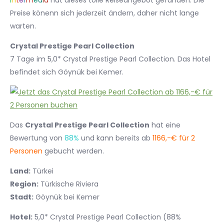
I
n
t
e
r
m
e
d
i
a
hat dieses tolle Reiseangebot gefunden. Die
Preise könenn sich jederzeit ändern, daher nicht lange
warten.
Crystal Prestige Pearl Collection
7 Tage im 5,0* Crystal Prestige Pearl Collection. Das Hotel
befindet sich Göynük bei Kemer.
Das
Crystal Prestige Pearl Collection
hat eine
Bewertung von
88%
und kann bereits ab
1166,-€ für 2
Personen
gebucht werden.
Land:
Türkei
Region:
Türkische Riviera
Stadt:
Göynük bei Kemer
Hotel:
5,0* Crystal Prestige Pearl Collection (88%