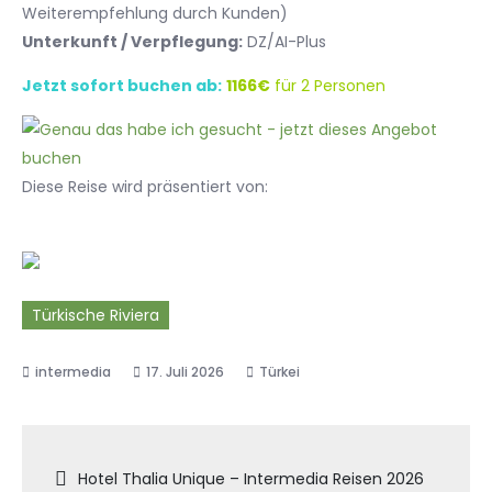
Weiterempfehlung durch Kunden)
Unterkunft / Verpflegung:
DZ/AI-Plus
Jetzt sofort buchen ab:
1166€
für 2 Personen
Diese Reise wird präsentiert von:
Türkische Riviera
17. Juli 2026
Türkei
Beitragsnavigation
Hotel Thalia Unique – Intermedia Reisen 2026