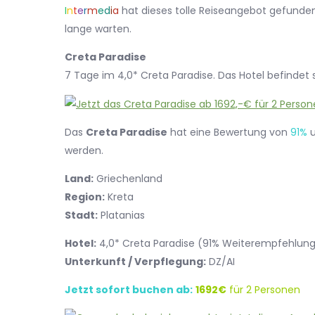
I
n
t
e
r
m
e
d
i
a
hat dieses tolle Reiseangebot gefunden.
lange warten.
Creta Paradise
7 Tage im 4,0* Creta Paradise. Das Hotel befindet s
Das
Creta Paradise
hat eine Bewertung von
91%
u
werden.
Land:
Griechenland
Region:
Kreta
Stadt:
Platanias
Hotel:
4,0* Creta Paradise (91% Weiterempfehlun
Unterkunft / Verpflegung:
DZ/AI
Jetzt sofort buchen ab:
1692€
für 2 Personen