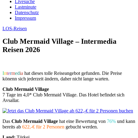
Livesuche
Lastminute
Datenschutz
Impressum
LOS-Reisen
Club Mermaid Village – Intermedia
Reisen 2026
I
n
t
e
r
m
e
d
i
a
hat dieses tolle Reiseangebot gefunden. Die Preise
könenn sich jederzeit ändern, daher nicht lange warten.
Club Mermaid Village
7 Tage im 4,0* Club Mermaid Village. Das Hotel befindet sich
Avsallar.
Das
Club Mermaid Village
hat eine Bewertung von
76%
und kann
bereits ab
622,-€ für 2 Personen
gebucht werden.
Land:
Türkei