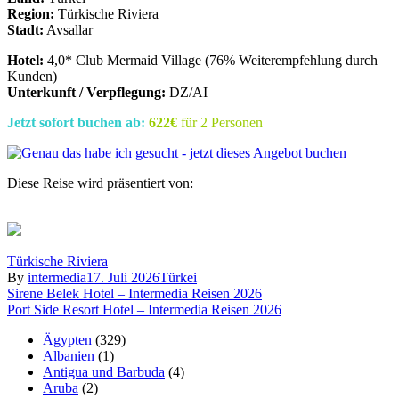
Region:
Türkische Riviera
Stadt:
Avsallar
Hotel:
4,0* Club Mermaid Village (76% Weiterempfehlung durch
Kunden)
Unterkunft / Verpflegung:
DZ/AI
Jetzt sofort buchen ab:
622€
für 2 Personen
Diese Reise wird präsentiert von:
Türkische Riviera
By
intermedia
17. Juli 2026
Türkei
Beitragsnavigation
Sirene Belek Hotel – Intermedia Reisen 2026
Port Side Resort Hotel – Intermedia Reisen 2026
Ägypten
(329)
Albanien
(1)
Antigua und Barbuda
(4)
Aruba
(2)