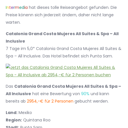
I
n
t
e
r
m
e
d
i
a
hat dieses tolle Reiseangebot gefunden. Die
Preise könenn sich jederzeit ändern, daher nicht lange
warten.
Catalonia Grand Costa Mujeres All Suites & Spa – All
Inclusive
7 Tage im 5,0* Catalonia Grand Costa Mujeres All Suites &
Spa – All Inclusive. Das Hotel befindet sich Punta Sam.
Das
Catalonia Grand Costa Mujeres All Suites & Spa –
All Inclusive
hat eine Bewertung von
90%
und kann
bereits ab
2954,-€ für 2 Personen
gebucht werden.
Land:
Mexiko
Region:
Quintana Roo
Stadt:
Punta Sam