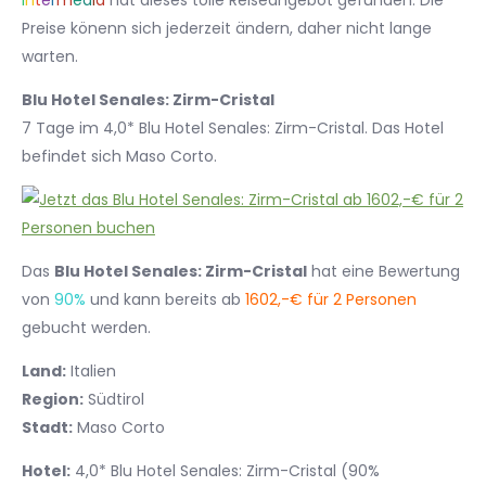
I
n
t
e
r
m
e
d
i
a
hat dieses tolle Reiseangebot gefunden. Die
Preise könenn sich jederzeit ändern, daher nicht lange
warten.
Blu Hotel Senales: Zirm-Cristal
7 Tage im 4,0* Blu Hotel Senales: Zirm-Cristal. Das Hotel
befindet sich Maso Corto.
Das
Blu Hotel Senales: Zirm-Cristal
hat eine Bewertung
von
90%
und kann bereits ab
1602,-€ für 2 Personen
gebucht werden.
Land:
Italien
Region:
Südtirol
Stadt:
Maso Corto
Hotel:
4,0* Blu Hotel Senales: Zirm-Cristal (90%