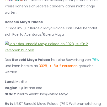
I
n
t
e
r
m
e
d
i
a
hat dieses tolle Reiseangebot gefunden. Die
Preise könenn sich jederzeit ändern, daher nicht lange
warten.
Barceló Maya Palace
7 Tage im 5,0* Barceló Maya Palace. Das Hotel befindet
sich Puerto Aventuras/Riviera Maya.
Das
Barceló Maya Palace
hat eine Bewertung von
76%
und kann bereits ab
3028,-€ für 2 Personen
gebucht
werden.
Land:
Mexiko
Region:
Quintana Roo
Stadt:
Puerto Aventuras/Riviera Maya
Hotel:
5,0* Barceló Maya Palace (76% Weiterempfehlung