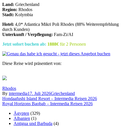
Land:
Griechenland
Region:
Rhodos
Stadt:
Kolymbia
Hotel:
4,0* Atlantica Mikri Poli Rhodes (88% Weiterempfehlung
durch Kunden)
Unterkunft / Verpflegung:
Fam-Zi/AI
Jetzt sofort buchen ab:
1888€
für 2 Personen
Diese Reise wird präsentiert von:
Rhodos
By
intermedia
17. Juli 2026
Griechenland
Beitragsnavigation
Hondaafushi Island Resort – Intermedia Reisen 2026
Royal Horizons Baobab – Intermedia Reisen 2026
Ägypten
(329)
Albanien
(1)
Antigua und Barbuda
(4)