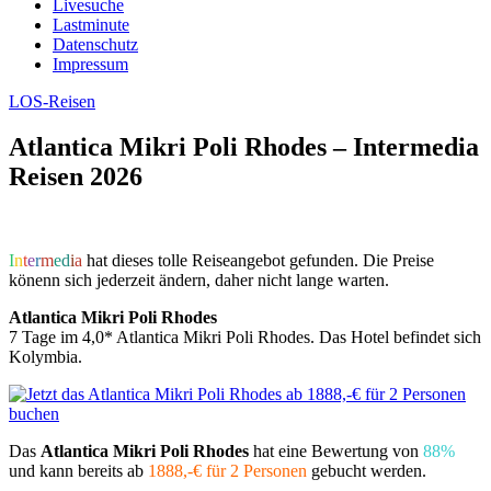
Livesuche
Lastminute
Datenschutz
Impressum
LOS-Reisen
Atlantica Mikri Poli Rhodes – Intermedia
Reisen 2026
I
n
t
e
r
m
e
d
i
a
hat dieses tolle Reiseangebot gefunden. Die Preise
könenn sich jederzeit ändern, daher nicht lange warten.
Atlantica Mikri Poli Rhodes
7 Tage im 4,0* Atlantica Mikri Poli Rhodes. Das Hotel befindet sich
Kolymbia.
Das
Atlantica Mikri Poli Rhodes
hat eine Bewertung von
88%
und kann bereits ab
1888,-€ für 2 Personen
gebucht werden.