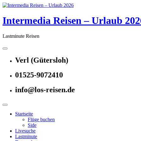
Skip
to
content
Intermedia Reisen – Urlaub 202
Lastminute Reisen
Verl (Gütersloh)
01525-9072410
info@los-reisen.de
Startseite
Flüge buchen
Side
Livesuche
Lastminute