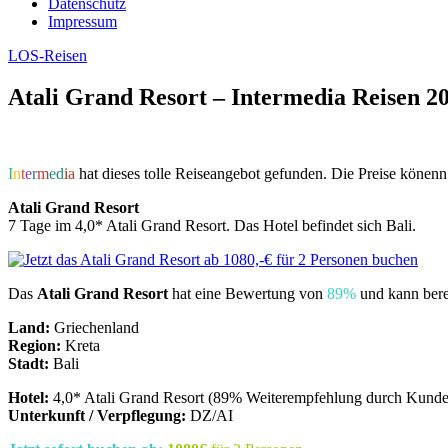
Datenschutz
Impressum
LOS-Reisen
Atali Grand Resort – Intermedia Reisen 2
I
n
t
e
r
m
e
d
i
a
hat dieses tolle Reiseangebot gefunden. Die Preise könenn 
Atali Grand Resort
7 Tage im 4,0* Atali Grand Resort. Das Hotel befindet sich Bali.
Das
Atali Grand Resort
hat eine Bewertung von
89%
und kann bere
Land:
Griechenland
Region:
Kreta
Stadt:
Bali
Hotel:
4,0* Atali Grand Resort (89% Weiterempfehlung durch Kunde
Unterkunft / Verpflegung:
DZ/AI