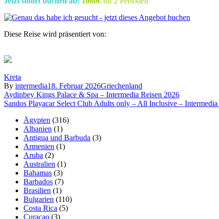
Jetzt sofort buchen ab:
1080€
für 2 Personen
Diese Reise wird präsentiert von:
Kreta
By
intermedia
18. Februar 2026
Griechenland
Beitragsnavigation
Aydinbey Kings Palace & Spa – Intermedia Reisen 2026
Sandos Playacar Select Club Adults only – All Inclusive – Intermedi
Ägypten
(316)
Albanien
(1)
Antigua und Barbuda
(3)
Armenien
(1)
Aruba
(2)
Australien
(1)
Bahamas
(3)
Barbados
(7)
Brasilien
(1)
Bulgarien
(110)
Costa Rica
(5)
Curaçao
(3)