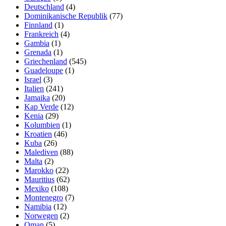
Deutschland
(4)
Dominikanische Republik
(77)
Finnland
(1)
Frankreich
(4)
Gambia
(1)
Grenada
(1)
Griechenland
(545)
Guadeloupe
(1)
Israel
(3)
Italien
(241)
Jamaika
(20)
Kap Verde
(12)
Kenia
(29)
Kolumbien
(1)
Kroatien
(46)
Kuba
(26)
Malediven
(88)
Malta
(2)
Marokko
(22)
Mauritius
(62)
Mexiko
(108)
Montenegro
(7)
Namibia
(12)
Norwegen
(2)
Oman
(5)