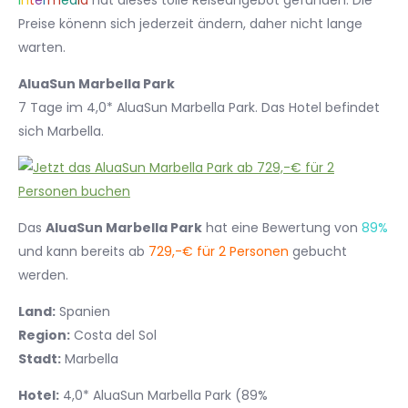
I
n
t
e
r
m
e
d
i
a
hat dieses tolle Reiseangebot gefunden. Die
Preise könenn sich jederzeit ändern, daher nicht lange
warten.
AluaSun Marbella Park
7 Tage im 4,0* AluaSun Marbella Park. Das Hotel befindet
sich Marbella.
Das
AluaSun Marbella Park
hat eine Bewertung von
89%
und kann bereits ab
729,-€ für 2 Personen
gebucht
werden.
Land:
Spanien
Region:
Costa del Sol
Stadt:
Marbella
Hotel:
4,0* AluaSun Marbella Park (89%