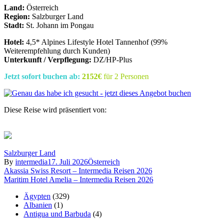
Land:
Österreich
Region:
Salzburger Land
Stadt:
St. Johann im Pongau
Hotel:
4,5* Alpines Lifestyle Hotel Tannenhof (99%
Weiterempfehlung durch Kunden)
Unterkunft / Verpflegung:
DZ/HP-Plus
Jetzt sofort buchen ab:
2152€
für 2 Personen
Diese Reise wird präsentiert von:
Salzburger Land
By
intermedia
17. Juli 2026
Österreich
Beitragsnavigation
Akassia Swiss Resort – Intermedia Reisen 2026
Maritim Hotel Amelia – Intermedia Reisen 2026
Ägypten
(329)
Albanien
(1)
Antigua und Barbuda
(4)