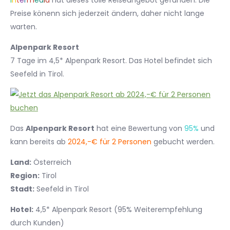
I
n
t
e
r
m
e
d
i
a
hat dieses tolle Reiseangebot gefunden. Die
Preise könenn sich jederzeit ändern, daher nicht lange
warten.
Alpenpark Resort
7 Tage im 4,5* Alpenpark Resort. Das Hotel befindet sich
Seefeld in Tirol.
Das
Alpenpark Resort
hat eine Bewertung von
95%
und
kann bereits ab
2024,-€ für 2 Personen
gebucht werden.
Land:
Österreich
Region:
Tirol
Stadt:
Seefeld in Tirol
Hotel:
4,5* Alpenpark Resort (95% Weiterempfehlung
durch Kunden)