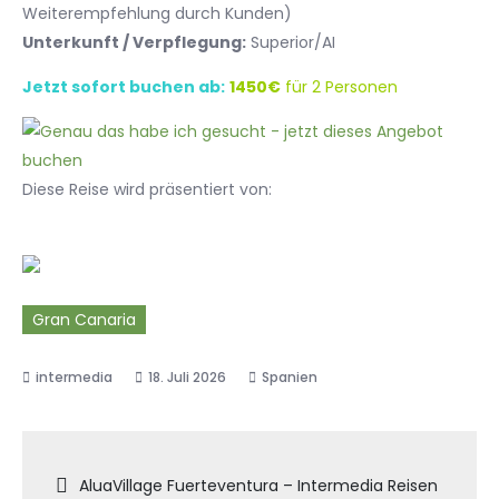
Weiterempfehlung durch Kunden)
Unterkunft / Verpflegung:
Superior/AI
Jetzt sofort buchen ab:
1450€
für 2 Personen
Diese Reise wird präsentiert von:
Gran Canaria
18. Juli 2026
Spanien
Beitragsnavigation
AluaVillage Fuerteventura – Intermedia Reisen