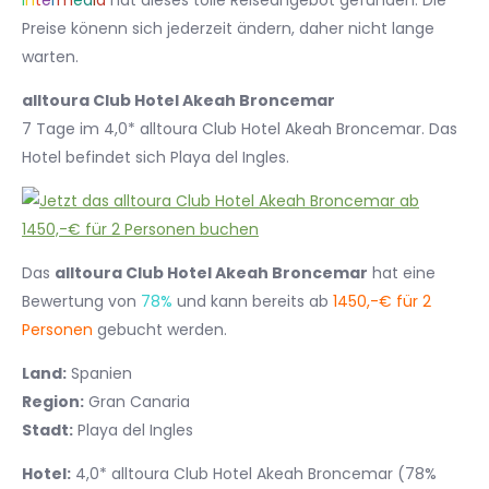
I
n
t
e
r
m
e
d
i
a
hat dieses tolle Reiseangebot gefunden. Die
Preise könenn sich jederzeit ändern, daher nicht lange
warten.
alltoura Club Hotel Akeah Broncemar
7 Tage im 4,0* alltoura Club Hotel Akeah Broncemar. Das
Hotel befindet sich Playa del Ingles.
Das
alltoura Club Hotel Akeah Broncemar
hat eine
Bewertung von
78%
und kann bereits ab
1450,-€ für 2
Personen
gebucht werden.
Land:
Spanien
Region:
Gran Canaria
Stadt:
Playa del Ingles
Hotel:
4,0* alltoura Club Hotel Akeah Broncemar (78%