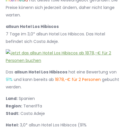
I
n
t
e
r
m
e
d
i
a
hat dieses tolle Reiseangebot gefunden. Die
Preise könenn sich jederzeit ändern, daher nicht lange
warten.
allsun Hotel Los Hibiscos
7 Tage im 3,0* allsun Hotel Los Hibiscos. Das Hotel
befindet sich Costa Adeje.
Das
allsun Hotel Los Hibiscos
hat eine Bewertung von
91%
und kann bereits ab
1878,-€ für 2 Personen
gebucht
werden.
Land:
Spanien
Region:
Teneriffa
Stadt:
Costa Adeje
Hotel:
3,0* allsun Hotel Los Hibiscos (91%