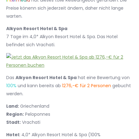
I
n
t
e
r
m
e
d
i
a
hat dieses tolle Reiseangebot gefunden. Die
Preise könenn sich jederzeit ändern, daher nicht lange
warten.
Alkyon Resort Hotel & Spa
7 Tage im 4,0* Alkyon Resort Hotel & Spa. Das Hotel
befindet sich Vrachati.
Das
Alkyon Resort Hotel & Spa
hat eine Bewertung von
100%
und kann bereits ab
1276,-€ für 2 Personen
gebucht
werden.
Land:
Griechenland
Region:
Peloponnes
Stadt:
Vrachati
Hotel:
4,0* Alkyon Resort Hotel & Spa (100%