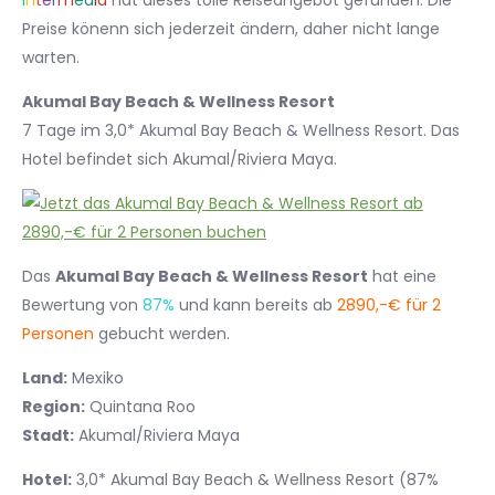
I
n
t
e
r
m
e
d
i
a
hat dieses tolle Reiseangebot gefunden. Die
Preise könenn sich jederzeit ändern, daher nicht lange
warten.
Akumal Bay Beach & Wellness Resort
7 Tage im 3,0* Akumal Bay Beach & Wellness Resort. Das
Hotel befindet sich Akumal/Riviera Maya.
Das
Akumal Bay Beach & Wellness Resort
hat eine
Bewertung von
87%
und kann bereits ab
2890,-€ für 2
Personen
gebucht werden.
Land:
Mexiko
Region:
Quintana Roo
Stadt:
Akumal/Riviera Maya
Hotel:
3,0* Akumal Bay Beach & Wellness Resort (87%