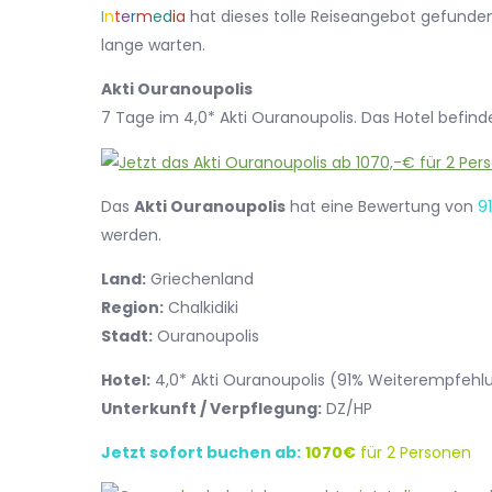
I
n
t
e
r
m
e
d
i
a
hat dieses tolle Reiseangebot gefunden.
lange warten.
Akti Ouranoupolis
7 Tage im 4,0* Akti Ouranoupolis. Das Hotel befind
Das
Akti Ouranoupolis
hat eine Bewertung von
9
werden.
Land:
Griechenland
Region:
Chalkidiki
Stadt:
Ouranoupolis
Hotel:
4,0* Akti Ouranoupolis (91% Weiterempfeh
Unterkunft / Verpflegung:
DZ/HP
Jetzt sofort buchen ab:
1070€
für 2 Personen