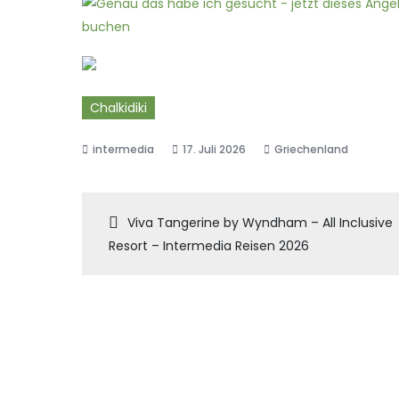
Chalkidiki
17. Juli 2026
Griechenland
Beitragsnaviga
Viva Tangerine by Wyndham – All Inclusive
Resort – Intermedia Reisen 2026