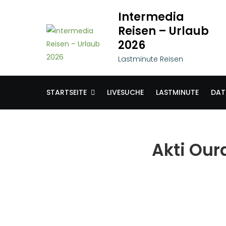
Skip
Intermedia
to
Reisen – Urlaub
content
2026
Lastminute Reisen
STARTSEITE
LIVESUCHE
LASTMINUTE
DAT
Akti Our