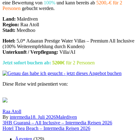
eine Bewertung von
100%
und kann bereits ab
5200,-€ für 2
Personen
gebucht werden.
Land:
Malediven
Region:
Raa Atoll
Stadt:
Meedhoo
Hotel:
5,0* Adaaran Prestige Water Villas – Premium All Inclusive
(100% Weiterempfehlung durch Kunden)
Unterkunft / Verpflegung:
Villa/AI
Jetzt sofort buchen ab:
5200€
für 2 Personen
Diese Reise wird präsentiert von:
Raa Atoll
By
intermedia
18. Juli 2026
Malediven
Beitragsnavigation
3HB Guaraná – All Inclusive – Intermedia Reisen 2026
Hotel Thea Beach – Intermedia Reisen 2026
Ägypten
(329)