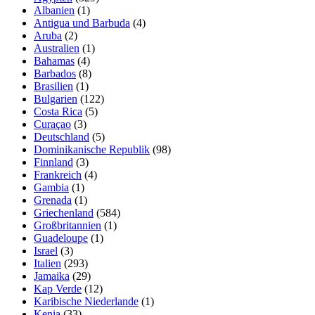
Albanien
(1)
Antigua und Barbuda
(4)
Aruba
(2)
Australien
(1)
Bahamas
(4)
Barbados
(8)
Brasilien
(1)
Bulgarien
(122)
Costa Rica
(5)
Curaçao
(3)
Deutschland
(5)
Dominikanische Republik
(98)
Finnland
(3)
Frankreich
(4)
Gambia
(1)
Grenada
(1)
Griechenland
(584)
Großbritannien
(1)
Guadeloupe
(1)
Israel
(3)
Italien
(293)
Jamaika
(29)
Kap Verde
(12)
Karibische Niederlande
(1)
Kenia
(33)